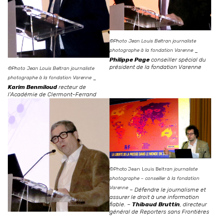
©Photo Jean Louis Beltran journaliste
photographe à la fondation Varenne
–
Philippe Page
conseiller spécial du
président de la fondation Varenne
©Photo Jean Louis Beltran journaliste
photographe à la fondation Varenne
–
Karim Benmiloud
recteur de
l’Académie de Clermont-Ferrand
©Photo Jean Louis Beltr
an journaliste
photographe
– conseiller à la fondation
Varenne
–
Défendre le journalisme et
assurer le droit à une information
fiable.
–
Thibaud Bruttin
, directeur
général de Reporters sans Frontières