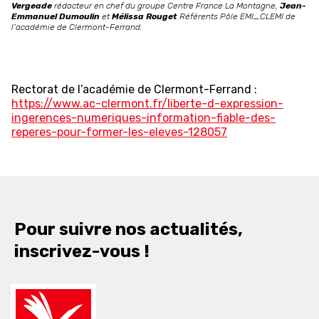
Vergeade
rédacteur en chef du groupe Centre France La Montagne,
Jean-
Emmanuel Dumoulin
et
Mélissa Rouget
Référents Pôle EMI_CLEMI de
l’académie de Clermont-Ferrand.
Rectorat de l’académie de Clermont-Ferrand :
https://www.ac-clermont.fr/liberte-d-expression-
ingerences-numeriques-information-fiable-des-
reperes-pour-former-les-eleves-128057
Pour suivre nos actualités,
inscrivez-vous !