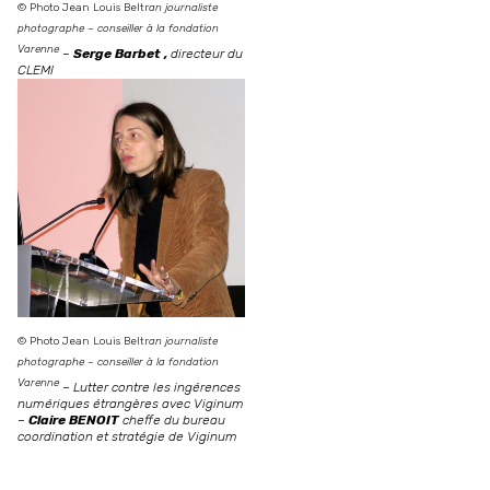
© Photo Jean Louis Beltr
an journaliste
photographe
– conseiller à la fondation
Varenne
–
Serge Barbet ,
directeur du
CLEMI
© Photo Jean Louis Beltr
an journaliste
photographe
– conseiller à la fondation
Varenne
– Lutter contre les ingérences
numériques étrangères avec Viginum
–
Claire BENOIT
cheffe du bureau
coordination et stratégie de Viginum