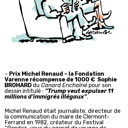
–
Prix Michel Renaud – la Fondation
Varenne récompense de 1000 € Sophie
BROHARD
du
Canard Enchaîné
pour son
dessin intitulé :
“Trump veut expulser 11
millions d’immigrés illégaux”
.
Michel Renaud était journaliste, directeur de
la communication du maire de Clermont-
Ferrand en 1982, créateur du Festival
“
Rendez-vous du carnet de voyage de